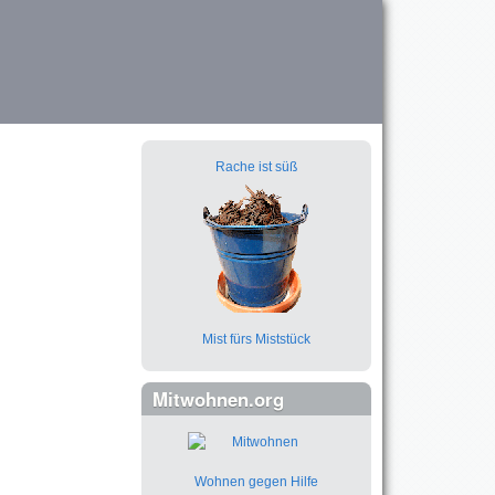
Rache ist süß
Mist fürs Miststück
Mitwohnen.org
Wohnen gegen Hilfe