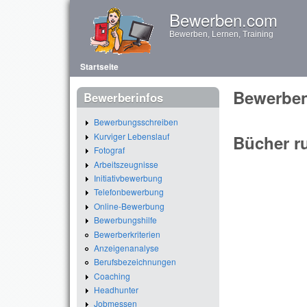
Bewerben.com
Bewerben, Lernen, Training
Hauptmenü
Startseite
Bewerbe
Bewerberinfos
Bewerbungsschreiben
Kurviger Lebenslauf
Bücher r
Fotograf
Arbeitszeugnisse
Initiativbewerbung
Telefonbewerbung
Online-Bewerbung
Bewerbungshilfe
Bewerberkriterien
Anzeigenanalyse
Berufsbezeichnungen
Coaching
Headhunter
Jobmessen